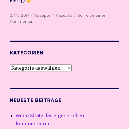
Fertig!
Veröffentlicht
3. Mai 2017
Kategorien
Rezepte
Schlagwörter
Rezepte
Schreibe einen
am
Kommentar
zu
Birnenmarmelade
mit
Vanille
und
Zimt
KATEGORIEN
Kategorien
NEUESTE BEITRÄGE
Wenn Zitate das eigene Leben
kommentieren