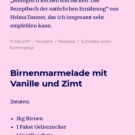
„Biologisch kochen und backen. Das
Rezeptbuch der natürlichen Ernährung“ von
Helma Danner, das ich insgesamt sehr
empfehlen kann.
Veröffentlicht
11. Mai 2017
Kategorien
Rezepte
Schlagwörter
Rezepte
Schreibe einen
am
Kommentar
zu
Vollkornbrötchen
Birnenmarmelade mit
Vanille und Zimt
Zutaten:
1kg Birnen
1 Paket Gelierzucker