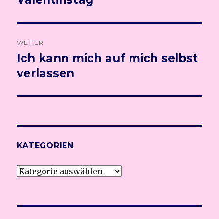
Valentinstag
Beitrag:
WEITER
Ich kann mich auf mich selbst
Nächster
verlassen
Beitrag:
KATEGORIEN
Kategorien