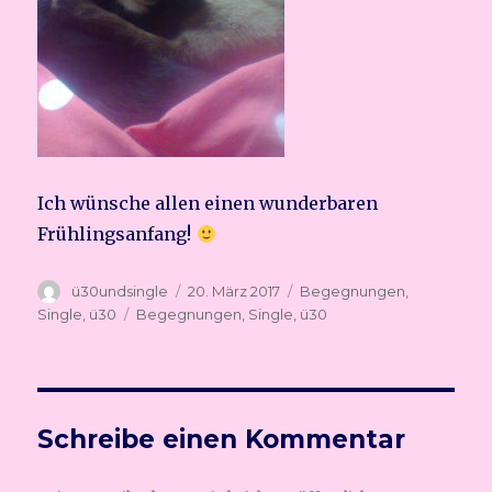
Ich wünsche allen einen wunderbaren
Frühlingsanfang!
Autor
ü30undsingle
Veröffentlicht
20. März 2017
Kategorien
Begegnungen
,
am
Single
,
ü30
Schlagwörter
Begegnungen
,
Single
,
ü30
Schreibe einen Kommentar